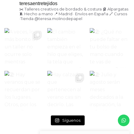
teresaentretejidos
✂️ Talleres creativos de bordado & costura
🩰 Alpargatas
🧵 Hecho a mano
📍 Madrid · Envíos en España
🔗 Cursos
·Tienda
@teresa.molinodepapel
Síguenos