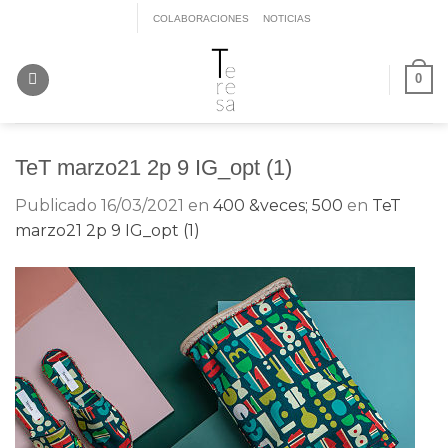
Saltar
COLABORACIONES
NOTICIAS
al
contenido
0
TeT marzo21 2p 9 IG_opt (1)
Publicado
16/03/2021
en
400 &veces; 500
en
TeT
marzo21 2p 9 IG_opt (1)