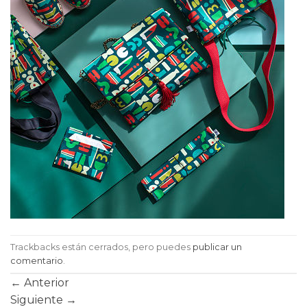
Trackbacks están cerrados, pero puedes
publicar un
comentario
.
←
Anterior
Siguiente
→