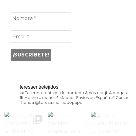
teresaentretejidos
✂️ Talleres creativos de bordado & costura
🩰 Alpargatas
🧵 Hecho a mano
📍 Madrid · Envíos en España
🔗 Cursos
·Tienda
@teresa.molinodepapel